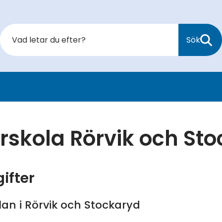
Sök
örskola Rörvik och St
ifter
lan i Rörvik och Stockaryd