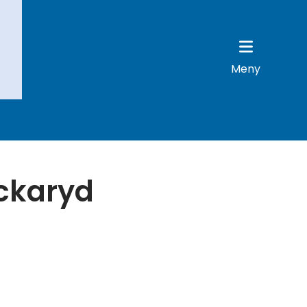
Meny
ockaryd