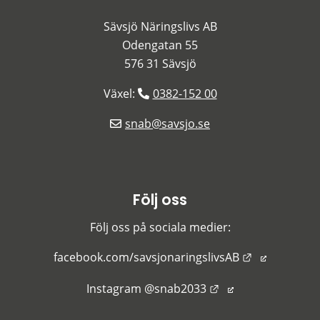
Sävsjö Näringslivs AB
Odengatan 55
576 31 Sävsjö
Växel: 
0382-152 00
snab@savsjo.se
Följ oss
Följ oss på sociala medier:
Länk till an
facebook.com/savsjonaringslivsAB
Länk till annan we
Instagram @snab2033