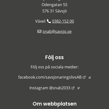
Odengatan 55
576 31 Sävsjö
Växel: 
0382-152 00
snab@savsjo.se
Följ oss
Följ oss på sociala medier:
Länk till an
facebook.com/savsjonaringslivsAB
Länk till annan we
Instagram @snab2033
Om webbplatsen