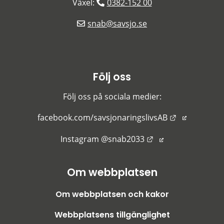
Växel: 
0382-152 00
snab@savsjo.se
Följ oss
Följ oss på sociala medier:
Länk till an
facebook.com/savsjonaringslivsAB
Länk till annan we
Instagram @snab2033
Om webbplatsen
Om webbplatsen och kakor
Webbplatsens tillgänglighet