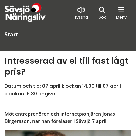
Sök
Lyssna
Sök
Meny
Start
Intresserad av el till fast lågt 
pris?
Datum och tid: 
07 april klockan 14.00
 till 
07 april 
klockan 15.30
 angivet
Möt entreprenören och internetpionjären Jonas 
Birgersson, när han föreläser i Sävsjö 7 april.