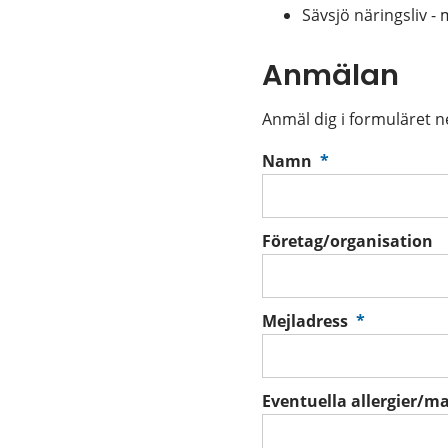
Sävsjö näringsliv -
Anmälan
Anmäl dig i formuläret 
(obligatorisk)
Namn
*
Företag/organisation
(obligator
Mejladress
*
Eventuella allergier/m