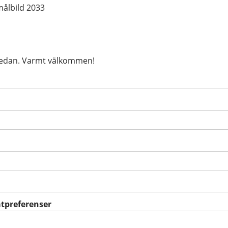
 målbild 2033
nedan. Varmt välkommen!
isk)
atpreferenser