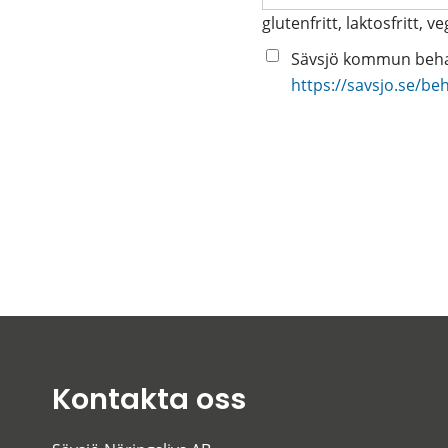
glutenfritt, laktosfritt, v
Sävsjö kommun behan
https://savsjo.se/be
Kontakta oss