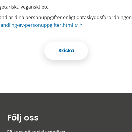
egetariskt, veganskt etc
dlar dina personuppgifter enligt dataskyddsförordningen
handling-av-personuppgifter.html
.
*
Följ oss