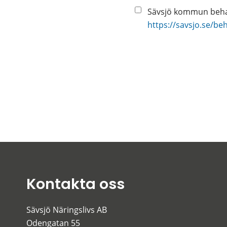
Sävsjö kommun behan
https://savsjo.se/be
Kontakta oss
Sävsjö Näringslivs AB
Odengatan 55