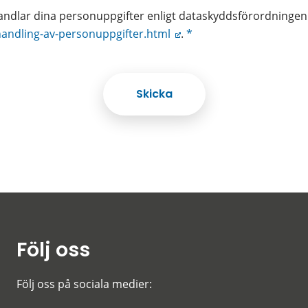
dlar dina personuppgifter enligt dataskyddsförordningen
handling-av-personuppgifter.html
.
*
Följ oss
Följ oss på sociala medier: