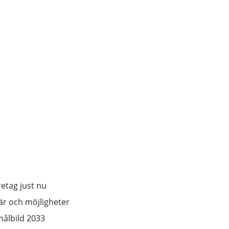
retag just nu
 är och möjligheter
 målbild 2033