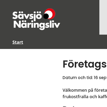
Start
Företags
Datum och tid: 
16 se
Välkommen på företags
frukostfralla och kaff