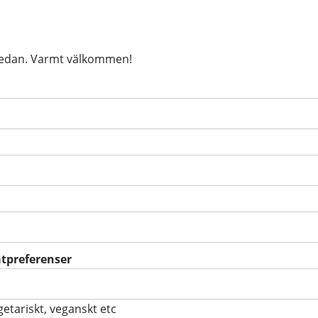
nedan. Varmt välkommen!
isk)
atpreferenser
egetariskt, veganskt etc