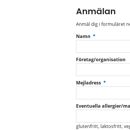
Anmälan
Anmäl dig i formuläret 
(obligatorisk)
Namn
*
Företag/organisation
(obligator
Mejladress
*
Eventuella allergier/m
glutenfritt, laktosfritt, v