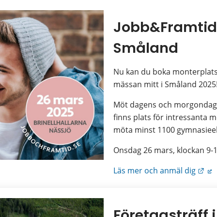
Jobb&Framtid 
Småland
Nu kan du boka monterplats fö
mässan mitt i Småland 2025
Möt dagens och morgondagen
finns plats för intressanta
möta minst 1100 gymnasieel
Onsdag 26 mars, klockan 9-16
Län
Läs mer och anmäl dig
Företagsträff 