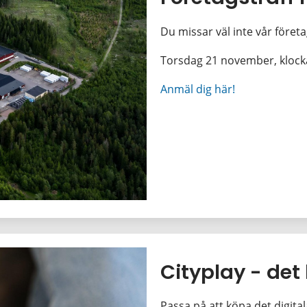
Du missar väl inte vår företa
Torsdag 21 november, klocka
Anmäl dig här!
Cityplay - det
Passa på att köpa det digital