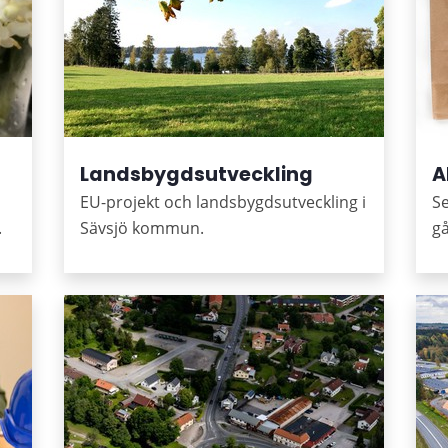
Landsbygdsutveckling
A
h
EU-projekt och landsbygdsutveckling i
Se
.
Sävsjö kommun.
g