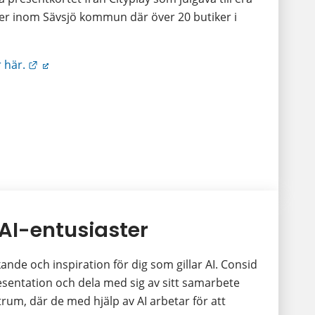
ler inom Sävsjö kommun där över 20 butiker i 
Länk till annan webbplats.
 här.
 AI-entusiaster
ande och inspiration för dig som gillar AI. Consid 
sentation och dela med sig av sitt samarbete 
um, där de med hjälp av AI arbetar för att 