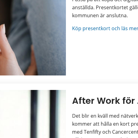
anställda. Presentkortet gäl
kommunen är anslutna.
Köp presentkort och läs mer
After Work för
Det blir en kväll med nätverk
kommer att hålla en kort pre
med Tenfifty och Cancercentr