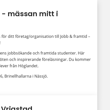
- mässan mitt i 
r ditt företag/organisation till Jobb & framtid – 
!
s jobbsökande och framtida studenter. Här 
 möten och inspirerande föreläsningar. Du kommer 
ever från Höglandet.
, Brinellhallarna i Nässjö.
k till annan webbplats.
i Vrigstad