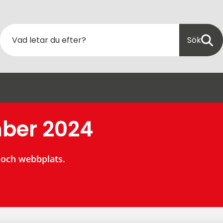
Sök
ber 2024
 och webbplats.