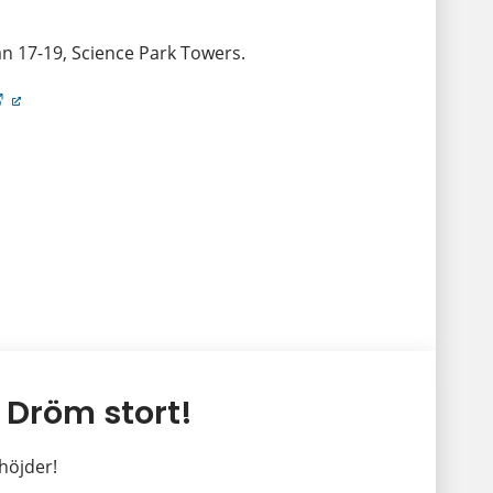
n 17-19, Science Park Towers.
Länk till annan webbplats.
 Dröm stort!
 höjder!