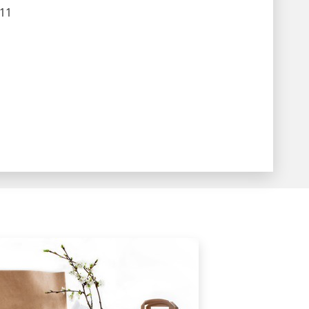
-11
k till annan webbplats.