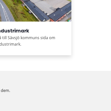
ndustrimark
 till Sävsjö kommuns sida om
dustrimark.
t dem.