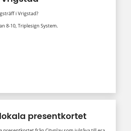
gsträff i Vrigstad?
n 8-10, Triplesign System.
 lokala presentkortet
a presentkortet från Cityplay som julgåva till era 