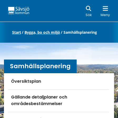
Sök
Sök
Meny
Start
/
Bygga, bo och miljö
/
Samhällsplanering
Samhällsplanering
Undersidor meny
Översiktsplan
Gällande detaljplaner och
områdesbestämmelser