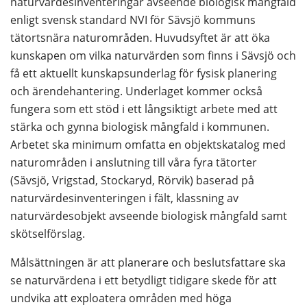
naturvärdesinventeringar avseende biologisk mångfald 
enligt svensk standard NVI för Sävsjö kommuns 
tätortsnära naturområden. Huvudsyftet är att öka 
kunskapen om vilka naturvärden som finns i Sävsjö och 
få ett aktuellt kunskapsunderlag för fysisk planering 
och ärendehantering. Underlaget kommer också 
fungera som ett stöd i ett långsiktigt arbete med att 
stärka och gynna biologisk mångfald i kommunen. 
Arbetet ska minimum omfatta en objektskatalog med 
naturområden i anslutning till våra fyra tätorter 
(Sävsjö, Vrigstad, Stockaryd, Rörvik) baserad på 
naturvärdesinventeringen i fält, klassning av 
naturvärdesobjekt avseende biologisk mångfald samt 
skötselförslag.
Målsättningen är att planerare och beslutsfattare ska 
se naturvärdena i ett betydligt tidigare skede för att 
undvika att exploatera områden med höga 