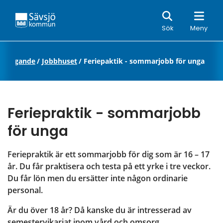
Sök
Sök
Meny
öretagande
/
Jobbhuset
/
Feriepaktik - sommarjobb för unga
Feriepraktik - sommarjobb 
för unga
Feriepraktik är ett sommarjobb för dig som är 16 – 17 
år. Du får praktisera och testa på ett yrke i tre veckor. 
Du får lön men du ersätter inte någon ordinarie 
personal.
Är du över 18 år? Då kanske du är intresserad av 
semestervikariat inom vård och omsorg. 