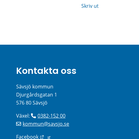
Skriv ut
Kontakta oss
Sävsjö kommun
Djurgårdsgatan 1
576 80 Sävsjö
Växel: 
0382-152 00
kommun@savsjo.se
Länk till annan webbplats.
Facebook