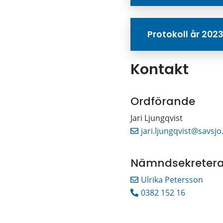
Protokoll år 202
Kontakt
Ordförande
Jari Ljungqvist
jari.ljungqvist@savsjo
Nämndsekretera
Ulrika Petersson
0382 152 16