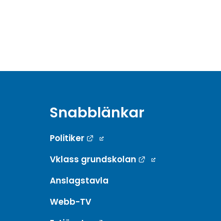
Snabblänkar
Länk till annan webbplats.
Politiker
Länk till annan w
Vklass grundskolan
Anslagstavla
Webb-TV