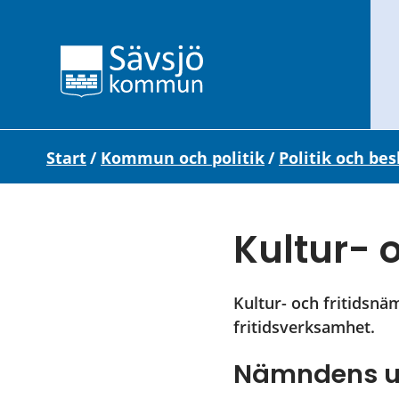
Start
/
Kommun och politik
/
Politik och bes
Kultur- 
Kultur- och fritidsnä
fritidsverksamhet.
Nämndens 