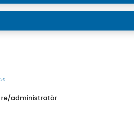
3
.se
re/administratör