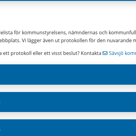
endelista för kommunstyrelsens, nämndernas och kommunfull
bplats. Vi lägger även ut protokollen för den nuvarande
 ett protokoll eller ett visst beslut? Kontakta 
Sävsjö ko
6
5
4