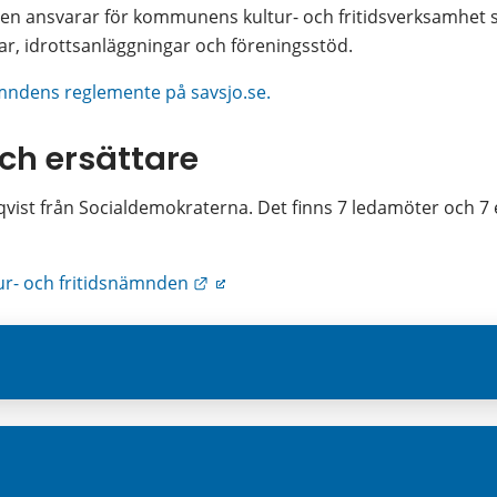
en ansvarar för kommunens kultur- och fritidsverksamhet so
dar, idrottsanläggningar och föreningsstöd.
ämndens reglemente på savsjo.se.
ch ersättare
vist från Socialdemokraterna. Det finns 7 ledamöter och 7 er
Länk till annan webbplats.
tur- och fritidsnämnden