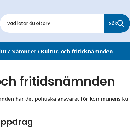
Sök
lut
/
Nämnder
/
Kultur- och fritidsnämnden
och fritidsnämnden
mnden har det politiska ansvaret för kommunens kult
uppdrag