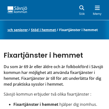
Sök
Sök
Meny
ldre och seniorer
/
Stöd i hemmet
/
Fixartjänster i hemmet
Fixartjänster i hemmet
Du som är 69 år eller äldre och är folkbokförd i Sävsjö 
kommun har möjlighet att använda fixartjänster i 
hemmet. Fixartjänster är till för att underlätta för dig 
med praktiska sysslor i hemmet.
Sävsjö kommun erbjuder två olika fixartjänster :
Fixartjänster i hemmet 
hjälper dig inomhus.