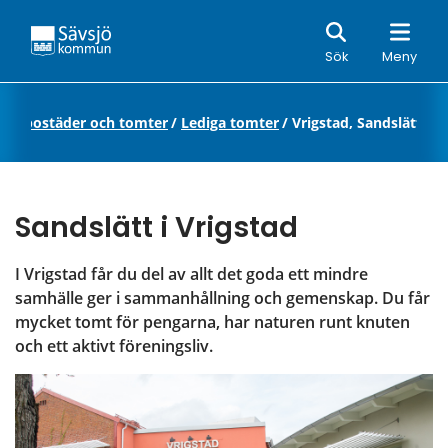
Sök
Sök
Meny
tta bostäder och tomter
/
Lediga tomter
/
Vrigstad, Sandslätt
Sandslätt i Vrigstad
I Vrigstad får du del av allt det goda ett mindre 
samhälle ger i sammanhållning och gemenskap. Du får 
mycket tomt för pengarna, har naturen runt knuten 
och ett aktivt föreningsliv.