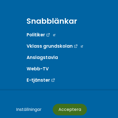
Snabblänkar
Länk till annan webbplats.
Politiker
Länk till annan w
Vklass grundskolan
Anslagstavla
Webb-TV
Länk till annan webbplats.
E-tjänster
Inställningar
Acceptera