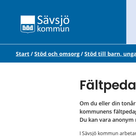
Start
/
Stöd och omsorg
/
Stöd till barn, ung
Fältped
Om du eller din tonåri
kommunens fältpedagog
Du kan vara anonym n
I Sävsjö kommun arbetar