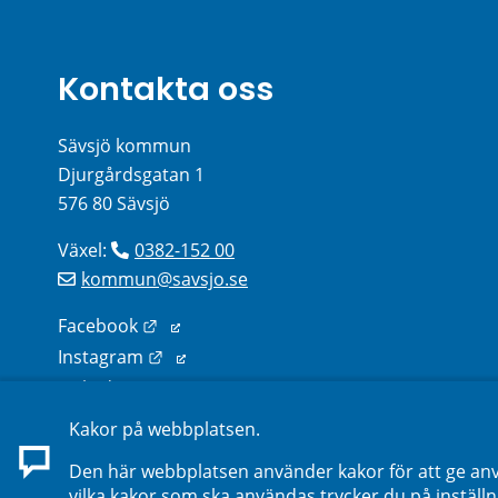
Kontakta oss
Sävsjö kommun
Djurgårdsgatan 1
576 80 Sävsjö
Växel: 
0382-152 00
kommun@savsjo.se
Länk till annan webbplats.
Facebook
Länk till annan webbplats.
Instagram
Länk till annan webbplats.
Linkedin
Kakor på webbplatsen.
Sök kontakter på webbplatsen
Den här webbplatsen använder kakor för att ge anv
vilka kakor som ska användas trycker du på inställn