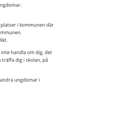
ungdomar. 
 platser i kommunen där 
kommunen. 
ikt.
inte handla om dig, det 
räffa dig i skolan, på 
a andra ungdomar i 