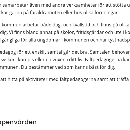
 samarbetar även med andra verksamheter för att stötta 
ar gärna på föräldramöten eller hos olika föreningar.
 kommun arbetar både dag- och kvällstid och finns på olika
ig. Vi finns bland annat på skolor, fritidsgårdar och ute i 
llgängliga för alla ungdomar i kommunen och har tystnadspl
pedagog för ett enskilt samtal går det bra. Samtalen behöver 
syskon, kompis eller en vuxen i ditt liv. Fältpedagogerna kan t
 kommunen. Du bestämmer vad som känns bäst för dig.
 att hitta på aktiviteter med fältpedagogerna samt att träff
ppenvården