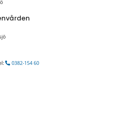
jö
envården
sjö
l: 
0382-154 60