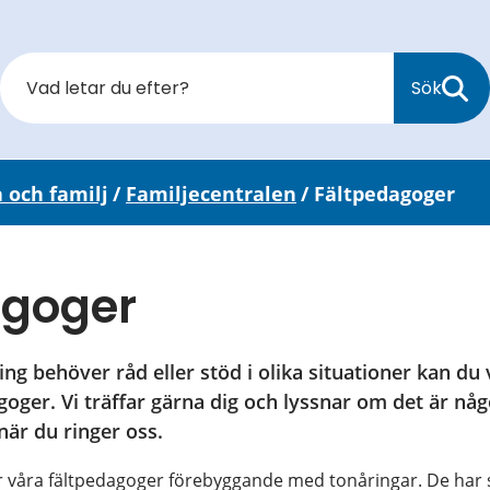
Sök
a och familj
/
Familjecentralen
/
Fältpedagoger
agoger
ng behöver råd eller stöd i olika situationer kan du vä
er. Vi träffar gärna dig och lyssnar om det är något
är du ringer oss.
 våra fältpedagoger förebyggande med tonåringar. De har 