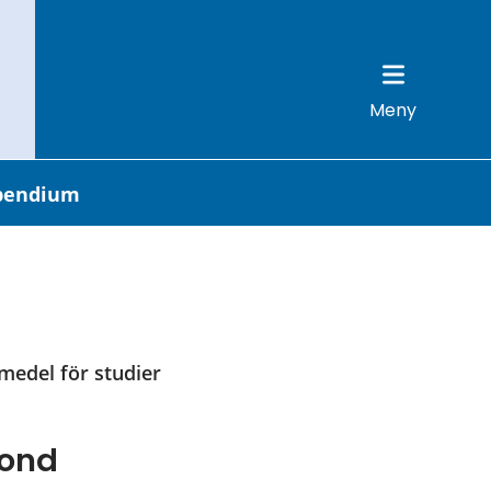
Meny
pendium
edel för studier 
fond