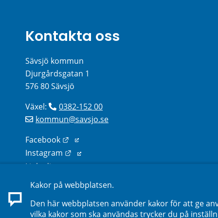
Kontakta oss
Sävsjö kommun
Djurgårdsgatan 1
576 80 Sävsjö
Växel: 
0382-152 00
kommun@savsjo.se
Länk till annan webbplats.
Facebook
Länk till annan webbplats.
Instagram
Länk till annan webbplats.
Linkedin
Kakor på webbplatsen.
Sök kontakter på webbplatsen
Den här webbplatsen använder kakor för att ge anv
vilka kakor som ska användas trycker du på inställn