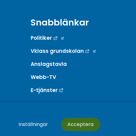
Snabblänkar
Länk till annan webbplats.
Politiker
Länk till annan w
Vklass grundskolan
Anslagstavla
Webb-TV
Länk till annan webbplats.
E-tjänster
Inställningar
Acceptera