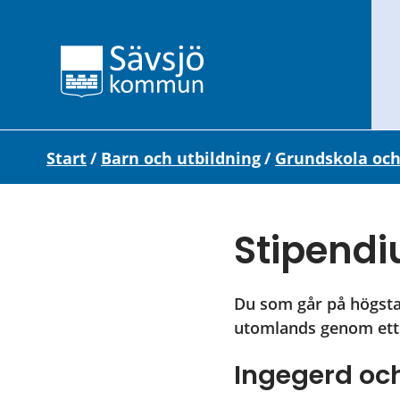
Start
/
Barn och utbildning
/
Grundskola och
Stipend
Du som går på högstad
utomlands genom ett
Ingegerd oc