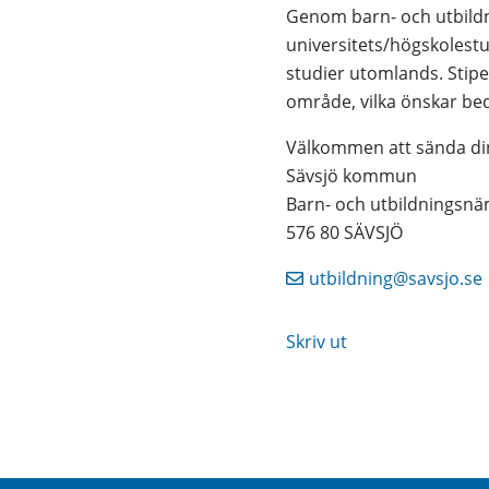
Genom barn- och utbildn
universitets/högskolest
studier utomlands. Stipe
område, vilka önskar bed
Välkommen att sända din
Sävsjö kommun
Barn- och utbildningsn
576 80 SÄVSJÖ
utbildning@savsjo.se
Skriv ut