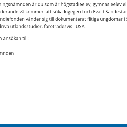
ingsnämnden är du som är högstadieelev, gymnasieelev ell
uderande välkommen att söka Ingegerd och Evald Sandestam
ndiefonden vänder sig till dokumenterat flitiga ungdomar i 
riva utlandsstudier, företrädesvis i USA.
 ansökan till:
ämnden