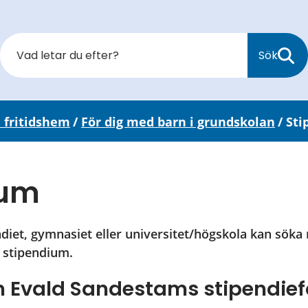
Sök
 fritidshem
/
För dig med barn i grundskolan
/
Sti
ium
iet, gymnasiet eller universitet/högskola kan söka m
 stipendium.
h Evald Sandestams stipendie