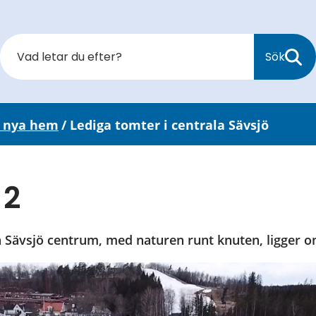
Sök
t nya hem
/
Lediga tomter i centrala Sävsjö
 2
n Sävsjö centrum, med naturen runt knuten, ligger o