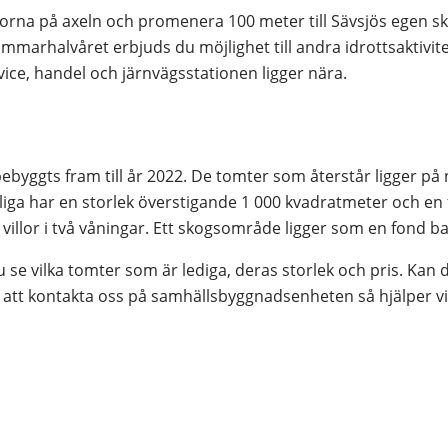
dorna på axeln och promenera 100 meter till Sävsjös egen sk
arhalvåret erbjuds du möjlighet till andra idrottsaktivitete
ce, handel och järnvägsstationen ligger nära.
ebyggts fram till år 2022. De tomter som återstår ligger på 
iga har en storlek överstigande 1 000 kvadratmeter och en f
a villor i två våningar. Ett skogsområde ligger som en fond
 se vilka tomter som är lediga, deras storlek och pris. Kan du 
att kontakta oss på samhällsbyggnadsenheten så hjälper vi 