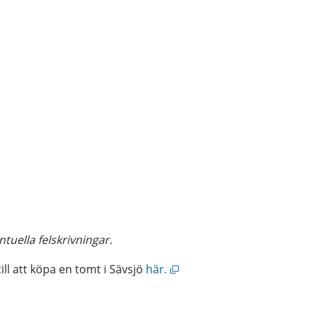
ntuella felskrivningar.
Öppnas i nytt fönster.
ll att köpa en tomt i Sävsjö
 här.