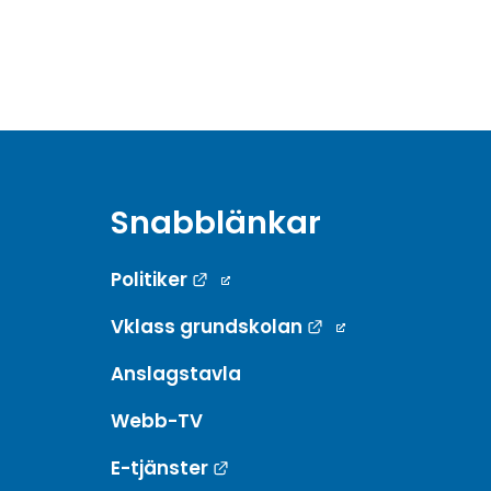
Snabblänkar
Länk till annan webbplats.
Politiker
Länk till annan w
Vklass grundskolan
Anslagstavla
Webb-TV
Länk till annan webbplats.
E-tjänster