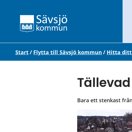
Start
/
Flytta till Sävsjö kommun
/
Hitta dit
Tällevad
Bara ett stenkast frå