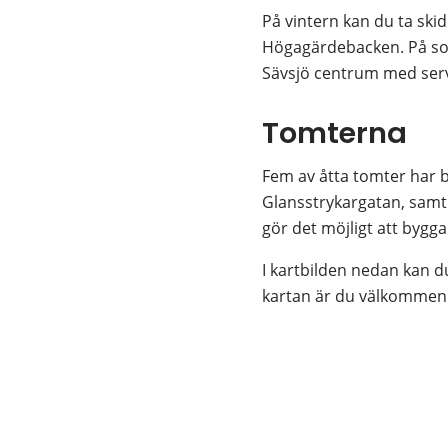
På vintern kan du ta ski
Högagärdebacken. På somm
Sävsjö centrum med servi
Tomterna
Fem av åtta tomter har b
Glansstrykargatan, samtl
gör det möjligt att bygg
I kartbilden nedan kan du
kartan är du välkommen 