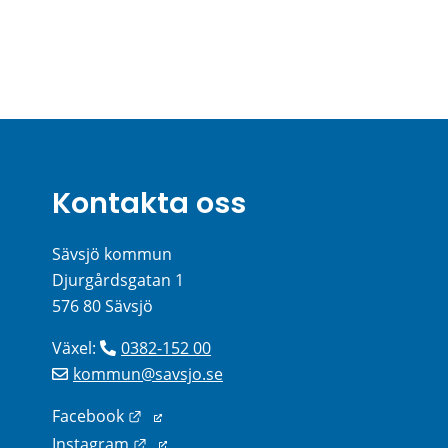
Kontakta oss
Sävsjö kommun
Djurgårdsgatan 1
576 80 Sävsjö
Växel: 
0382-152 00
kommun@savsjo.se
Länk till annan webbplats.
Facebook
Länk till annan webbplats.
Instagram