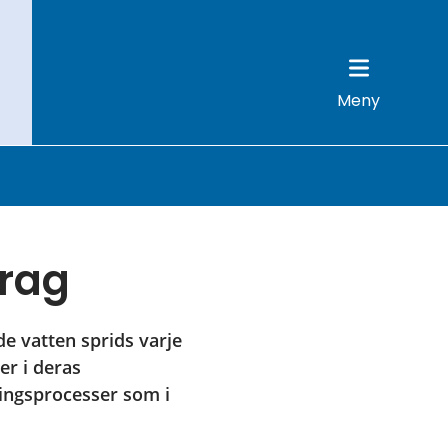
Meny
drag
de vatten sprids varje 
r i deras 
ingsprocesser som i 