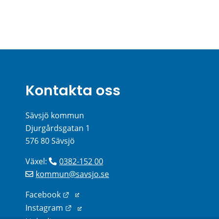
Kontakta oss
Sävsjö kommun
Djurgårdsgatan 1
576 80 Sävsjö
Växel: 
0382-152 00
kommun@savsjo.se
Länk till annan webbplats.
Facebook
Länk till annan webbplats.
Instagram