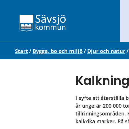
Start
/
Bygga, bo och miljö
/
Djur och natur
Kalkning
I syfte att återställa 
år ungefär 200 000 ton
tillrinningsområden.
kalkrika marker. På s