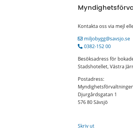
Myndighetsförva
Kontakta oss via mejl e
miljobygg@savsjo.se
0382-152 00
Besöksadress för bokad
Stadshotellet, Västra Jä
Postadress: 
Myndighetsförvaltninge
Djurgårdsgatan 1
576 80 Sävsjö
Skriv ut