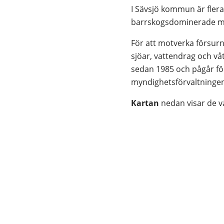
I Sävsjö kommun är fler
barrskogsdominerade mar
För att motverka försurni
sjöar, vattendrag och v
sedan 1985 och pågår för
myndighetsförvaltningen 
Kartan
 nedan visar de 