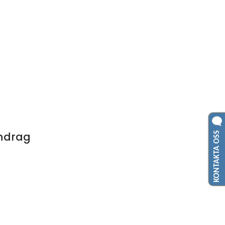
KONTAKTA OSS
endrag
l annan webbplats.