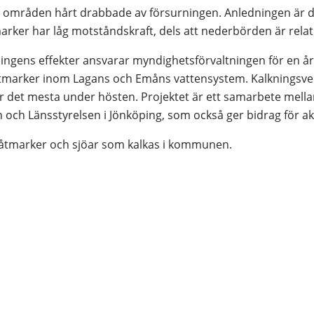
a områden hårt drabbade av försurningen. Anledningen är de
ker har låg motståndskraft, dels att nederbörden är relati
ngens effekter ansvarar myndighetsförvaltningen för en årlig
åtmarker inom Lagans och Emåns vattensystem. Kalkningsver
 det mesta under hösten. Projektet är ett samarbete mella
och Länsstyrelsen i Jönköping, som också ger bidrag för akt
våtmarker och sjöar som kalkas i kommunen.