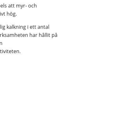
ls att myr- och 
vt hög.
 kalkning i ett antal 
ksamheten har hållit på 
n 
iviteten.