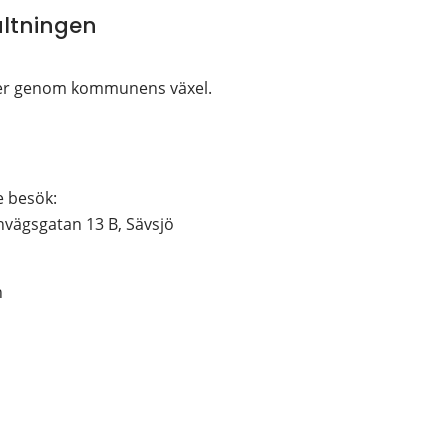
ltningen
ller genom kommunens växel.
e besök:
rnvägsgatan 13 B, Sävsjö
n