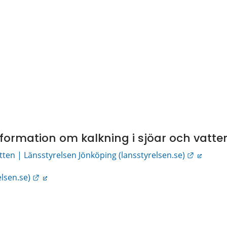
information om kalkning i sjöar och vatt
Länk til
tten | Länsstyrelsen Jönköping (lansstyrelsen.se)
Länk till annan webbplats.
lsen.se)