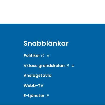
Snabblänkar
Länk till annan webbplats.
Politiker
Länk till annan w
Vklass grundskolan
Anslagstavla
Webb-TV
Länk till annan webbplats.
E-tjänster