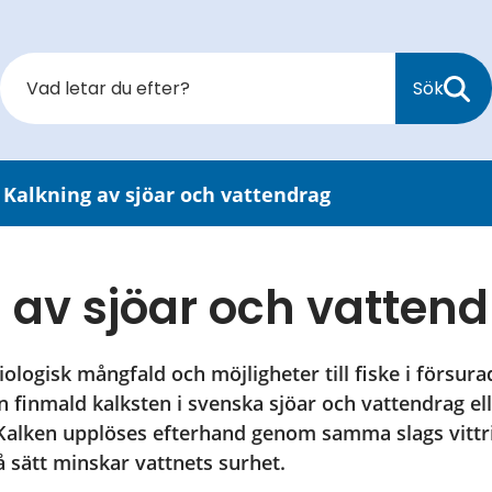
Sök
/
Kalkning av sjöar och vattendrag
 av sjöar och vatten
biologisk mångfald och möjligheter till fiske i försura
 finmald kalksten i svenska sjöar och vattendrag elle
 Kalken upplöses efterhand genom samma slags vittr
å sätt minskar vattnets surhet.