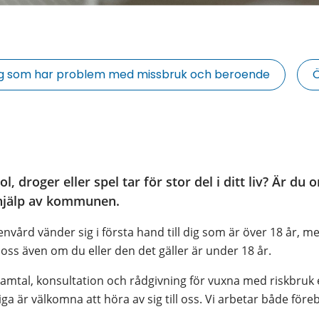
 dig som har problem med missbruk och beroende
Ö
, droger eller spel tar för stor del i ditt liv? Är du o
 hjälp av kommunen.
ård vänder sig i första hand till dig som är över 18 år, men 
ss även om du eller den det gäller är under 18 år.
tal, konsultation och rådgivning för vuxna med riskbruk el
iga är välkomna att höra av sig till oss. Vi arbetar både fö