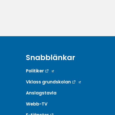
Snabblänkar
Länk till annan webbplats.
Politiker
Länk till annan w
Vklass grundskolan
Anslagstavla
Webb-TV
Länk till annan webbplats.
E-tjänster