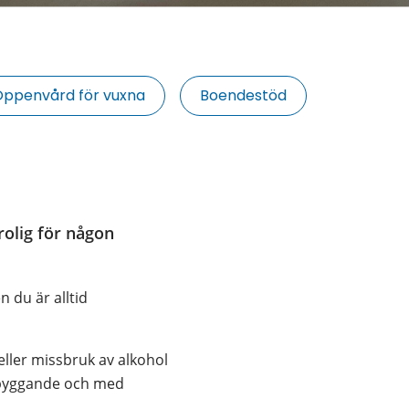
ppenvård för vuxna
Boendestöd
rolig för någon 
du är alltid 
ler missbruk av alkohol 
rebyggande och med 