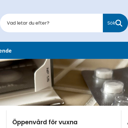
Sök
oende
Öppenvård för vuxna