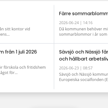
Färre sommarblomm
2026-06-24 |
14:16
ån sitt kontor vid
Då kommunen behöver minsk
ens...
sommarblommor i år som tid
m från 1 juli 2026
Sävsjö och Nässjö får
och hållbart arbetsli
ör förskola och fritidshem
2026-06-23 |
08:57
got för...
Sävsjö och Nässjö kommun 
Europeiska socialfonden (ES