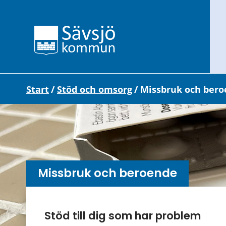
Start
/
Stöd och omsorg
/
Missbruk och ber
Missbruk och beroende
Undersidor meny
Stöd till dig som har problem