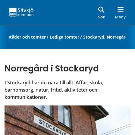
Sök
Sök
Meny
a bostäder och tomter
/
Lediga tomter
/
Stockaryd, Norregård
Norregård i Stockaryd
I Stockaryd har du nära till allt. Affär, skola, 
barnomsorg, natur, fritid, aktiviteter och 
kommunikationer.