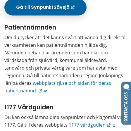
Gå till SynpunktSävsjö
Länk till annan w
Patientnämnden
Om du tycker att det känns svårt att vända dig direkt till 
verksamheten kan patientnämnden hjälpa dig.
Nämnden behandlar ärenden som handlar om 
vårdskada från sjukvård, kommunal äldrevård, 
tandvård och privata vårdgivare som har avtal med 
regionen. Gå till patientsnämnden i region Jönköpings 
län på deras 
webbplats rjl.se och sidan för deras 
Länk till annan webbplats.
patientnämnd.
KONTAKTA OSS
1177 Vårdguiden
Du kan också lämna dina synpunkter och klagomål via 
Länk till
1177. Gå till deras webbplats 
1177 vårdgudien