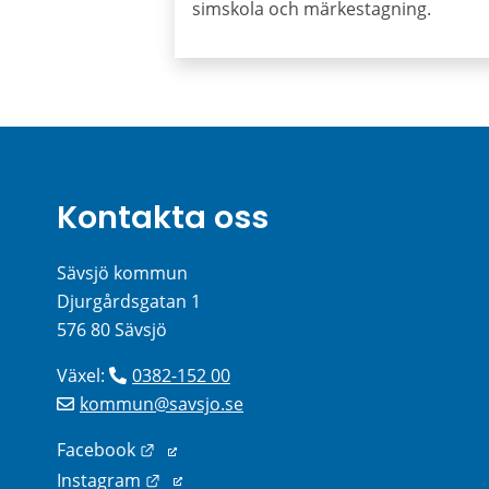
simskola och märkestagning.
Kontakta oss
Sävsjö kommun
Djurgårdsgatan 1
576 80 Sävsjö
Växel: 
0382-152 00
kommun@savsjo.se
Länk till annan webbplats.
Facebook
Länk till annan webbplats.
Instagram