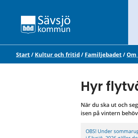
Start
/
Kultur och fritid
/
Familjebadet
/
Om 
Hyr flyt
När du ska ut och segl
isen på vintern behö
OBS! Under sommaruppeh
i Sävsjö. 2026 gäller det