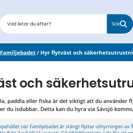
Sök
Familjebadet
/
Hyr flytväst och säkerhetsutrustn
väst och säkerhetsutr
a, paddla eller fiska är det viktigt att du använder fl
ver du isdubbar. Detta kan du hyra via Sävsjö komm
ållet när Familjebadet är stängt flyttar uthyrningen av flytv
ta från 3 juli till 11 augusti. 
Gå till bibliotekets sida för att s