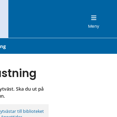
Meny
ing
ustning
ytväst. Ska du ut på 
un.
ästar till biblioteket 
e öppettider.