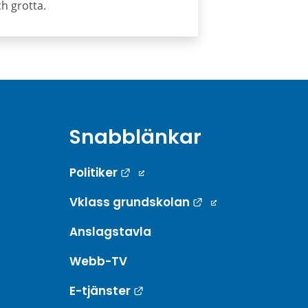
h grotta.
Snabblänkar
Länk till annan webbplats.
Politiker
Länk till annan w
Vklass grundskolan
Anslagstavla
Webb-TV
Länk till annan webbplats.
E-tjänster