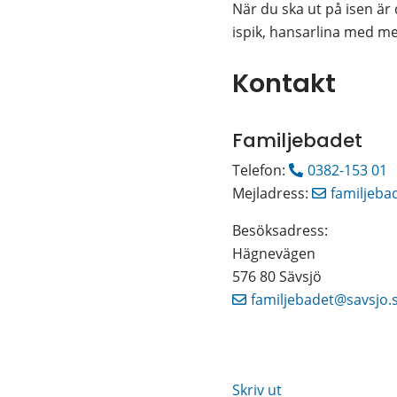
När du ska ut på isen är 
ispik, hansarlina med me
Kontakt
Familjebadet
Telefon: 
0382-153 01
Mejladress: 
familjeba
Besöksadress: 
Hägnevägen 
576 80 Sävsjö
familjebadet@savsjo.
Skriv ut