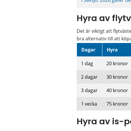
Hyra av flyt
Det är viktigt att flytvä
bra alternativ till att köp
Konstnad hyra av flyt
Dagar
Hyra
1 dag
20 kronor
2 dagar
30 kronor
3 dagar
40 kronor
1 vecka
75 kronor
Hyra av is-p