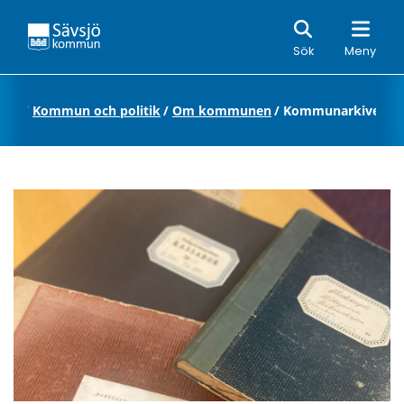
Sök
Sök
Meny
tart
/
Kommun och politik
/
Om kommunen
/
Kommunarkivet