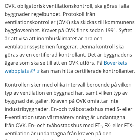
OVK, obligatorisk ventilationskontroll, ska göras i alla 
byggnader regelbundet. Protokoll från 
ventilationskontroller (OVK) ska skickas till kommunens 
bygglovsenhet. Kravet på OVK finns sedan 1991. Syftet 
är att visa att inomhusklimatet är bra och 
ventilationssystemen fungerar. Denna kontroll ska 
göras av en certifierad kontrollant. Det är byggnadens 
ägare som ska se till att en OVK utförs. På 
Boverkets 
Länk till annan webbplats, öppnas i nytt föns
webbplats
 kan man hitta certifierade kontrollanter.
Kontrollen sker med olika intervall beroende på vilken 
typ av ventilation en byggnad har, samt vilken typ av 
byggnad det gäller. Kraven på OVK omfattar inte 
industribyggnader. En-och tvåbostadshus med S- eller 
F-ventilation utan värmeåtervinning är undantagna 
från OVK. En- och tvåbostadshus med FT-, FX- eller FTX-
ventilation är undantagna från kraven på den 