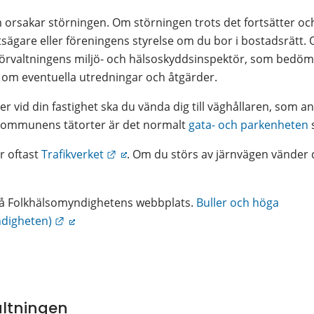
orsakar störningen. Om störningen trots det fortsätter och
tsägare eller föreningens styrelse om du bor i bostadsrätt. O
förvaltningens miljö- och hälsoskyddsinspektör, som bedöme
ut om eventuella utredningar och åtgärder.
er vid din fastighet ska du vända dig till väghållaren, som an
 kommunens tätorter är det normalt 
gata- och parkenheten
 
Länk till annan webbplats.
 oftast 
Trafikverket
. Om du störs av järnvägen vänder du
på Folkhälsomyndighetens webbplats. 
Buller och höga 
Länk till annan webbplats.
ndigheten)
ltningen