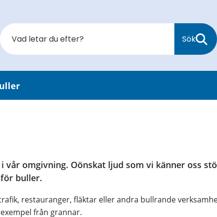
Sök
uller
t i vår omgivning. Oönskat ljud som vi känner oss stö
 för buller.
 trafik, restauranger, fläktar eller andra bullrande verksamhe
l exempel från grannar.