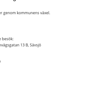
ller genom kommunens växel.
e besök:
rnvägsgatan 13 B, Sävsjö
n