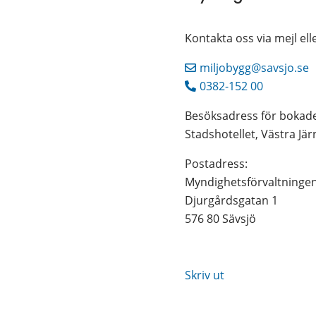
Kontakta oss via mejl e
miljobygg@savsjo.se
0382-152 00
Besöksadress för bokad
Stadshotellet, Västra Jä
Postadress: 
Myndighetsförvaltninge
Djurgårdsgatan 1
576 80 Sävsjö
Skriv ut