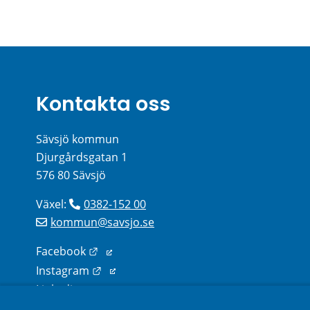
Kontakta oss
Sävsjö kommun
Djurgårdsgatan 1
576 80 Sävsjö
Växel: 
0382-152 00
kommun@savsjo.se
Länk till annan webbplats.
Facebook
Länk till annan webbplats.
Instagram
Länk till annan webbplats.
Linkedin