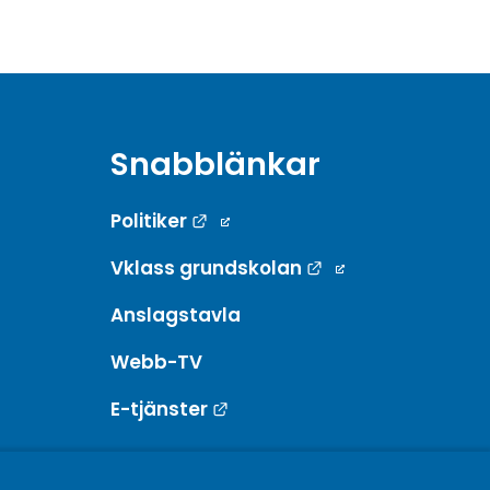
Snabblänkar
Länk till annan webbplats.
Politiker
Länk till annan w
Vklass grundskolan
Anslagstavla
Webb-TV
Länk till annan webbplats.
E-tjänster