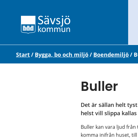
Start
/
Bygga, bo och miljö
/
Boendemiljö
/
B
Buller
Det är sällan helt tys
helst vill slippa kallas
Buller kan vara ljud från
komma inifrån huset, til