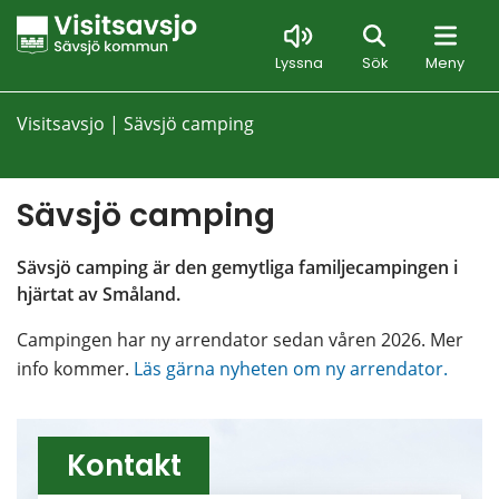
Sök
Lyssna
Sök
Meny
Visitsavsjo
|
Sävsjö camping
Sävsjö camping
Sävsjö camping är den gemytliga familjecampingen i 
hjärtat av Småland.
Campingen har ny arrendator sedan våren 2026. Mer 
info kommer. 
Läs gärna nyheten om ny arrendator.
Kontakt