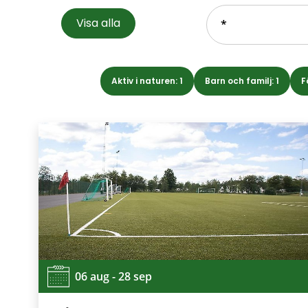
Sök.
Visa alla
Sökförslagen
presenteras
under
sökrutan
Aktiv i naturen: 1
Barn och familj: 1
F
06 aug - 28 sep