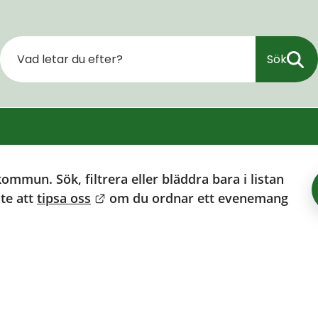
Sök
ommun. Sök, filtrera eller bläddra bara i listan 
Länk till annan webbplats.
te att 
tipsa oss
 om du ordnar ett evenemang 