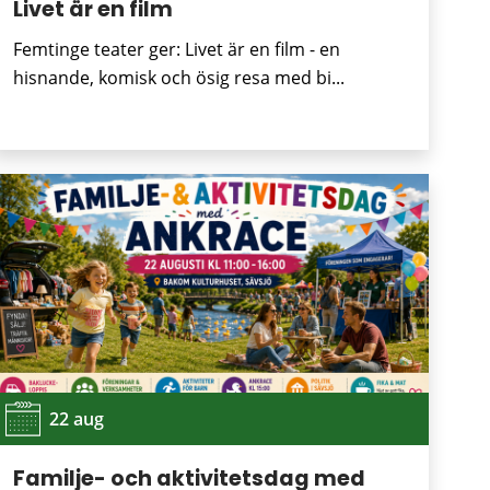
Livet är en film
Femtinge teater ger: Livet är en film - en
hisnande, komisk och ösig resa med bi...
22 aug
Familje- och aktivitetsdag med