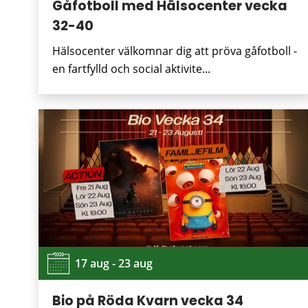
Gåfotboll med Hälsocenter vecka
32-40
Hälsocenter välkomnar dig att pröva gåfotboll -
en fartfylld och social aktivite...
17 aug - 23 aug
Bio på Röda Kvarn vecka 34