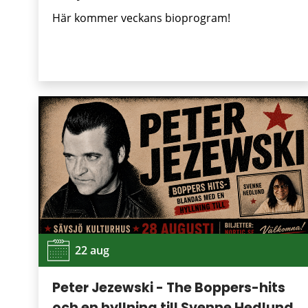
Här kommer veckans bioprogram!
22 aug
Peter Jezewski - The Boppers-hits
och en hyllning till Svenne Hedlund