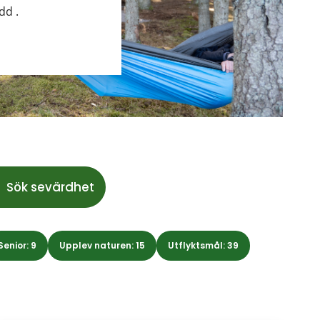
dd .
Senior: 9
Upplev naturen: 15
Utflyktsmål: 39