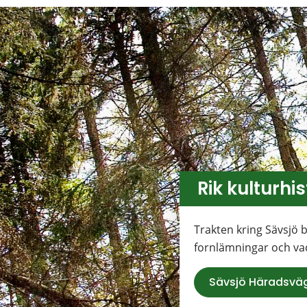
Rik kulturhis
Trakten kring Sävsjö b
fornlämningar och va
Sävsjö Häradsvä