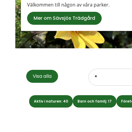
Välkommen till någon av våra parker.
Mer om Sävsjös Trädgård
Sök.
Visa alla
Sökförslagen
presenteras
under
sökrutan
Aktiv i naturen: 40
Barn och familj: 17
Företa