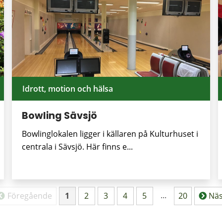
Idrott, motion och hälsa
Bowling Sävsjö
Bowlinglokalen ligger i källaren på Kulturhuset i
centrala i Sävsjö. Här finns e...
ler sökträffar
...
Föregående
1
2
3
4
5
20
Näs
Sida
Sida
Sida
Sida
Sida
Sida