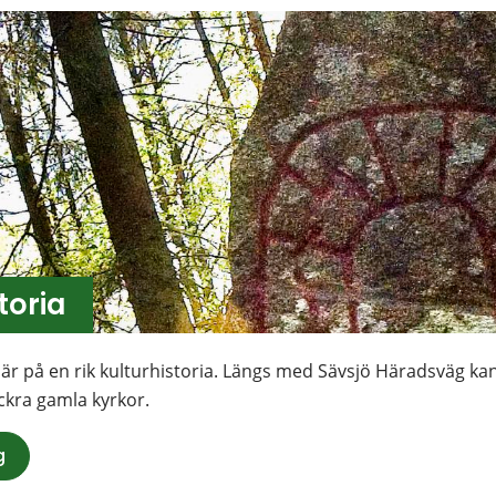
toria
är på en rik kulturhistoria. Längs med Sävsjö Häradsväg kan 
ckra gamla kyrkor.
g