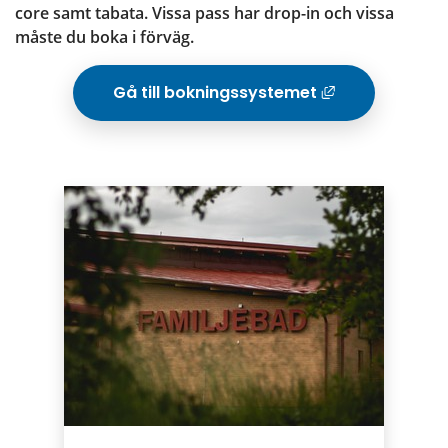
core samt tabata. Vissa pass har drop-in och vissa 
måste du boka i förväg.
Gå till bokningssystemet
Länk til
Puffar