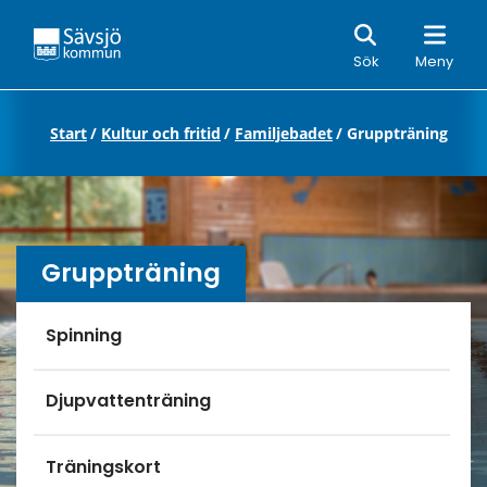
Sök
Sök
Meny
Start
/
Kultur och fritid
/
Familjebadet
/
Gruppträning
Gruppträning
Undersidor meny
Spinning
Djupvattenträning
Träningskort