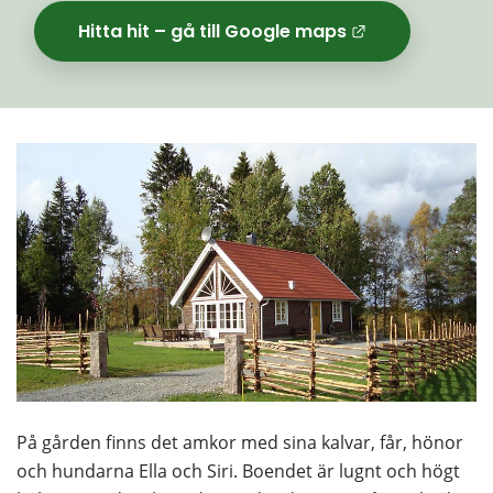
Hitta hit – gå till Google maps
Länk til
På gården finns det amkor med sina kalvar, får, hönor 
och hundarna Ella och Siri. Boendet är lugnt och högt 