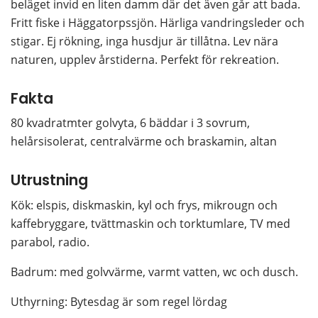
beläget invid en liten damm där det även går att bada. 
Fritt fiske i Häggatorpssjön. Härliga vandringsleder och 
stigar. Ej rökning, inga husdjur är tillåtna. Lev nära 
naturen, upplev årstiderna. Perfekt för rekreation.
Fakta
80 kvadratmter golvyta, 6 bäddar i 3 sovrum, 
helårsisolerat, centralvärme och braskamin, altan
Utrustning
Kök: elspis, diskmaskin, kyl och frys, mikrougn och 
kaffebryggare, tvättmaskin och torktumlare, TV med 
parabol, radio.
Badrum: med golvvärme, varmt vatten, wc och dusch.
Uthyrning: Bytesdag är som regel lördag