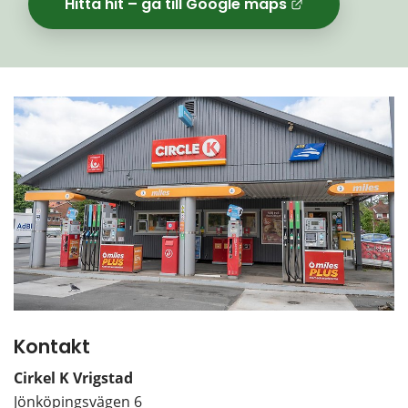
Hitta hit – gå till Google maps
Länk til
Kontakt
Cirkel K Vrigstad 
Jönköpingsvägen 6