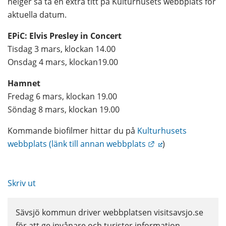
helger så ta en extra titt på Kulturhusets webbplats för 
aktuella datum.
EPiC: Elvis Presley in Concert
Tisdag 3 mars, klockan 14.00
Onsdag 4 mars, klockan19.00
Hamnet
Fredag 6 mars, klockan 19.00
Söndag 8 mars, klockan 19.00
Kommande biofilmer hittar du på
 Kulturhusets 
Länk till annan we
webbplats (länk till annan webbplats
)
Skriv ut
Sävsjö kommun driver webbplatsen visitsavsjo.se 
för att ge invånare och turister information. 