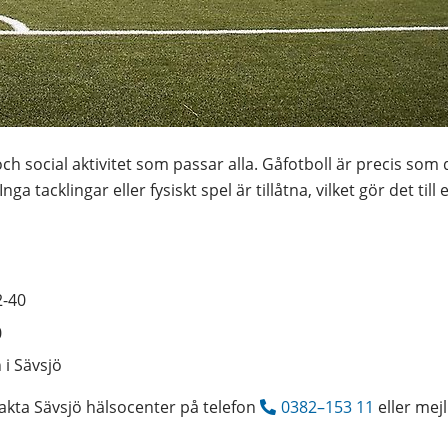
och social aktivitet som passar alla. Gåfotboll är precis som d
 Inga tacklingar eller fysiskt spel är tillåtna, vilket gör det ti
2-40
0
 i Sävsjö
akta Sävsjö hälsocenter på telefon 
0382–153 11
 eller mejl