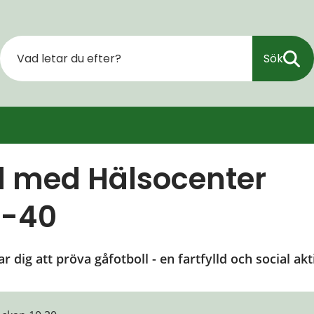
Sök
l med Hälsocenter 
2-40
dig att pröva gåfotboll - en fartfylld och social akt