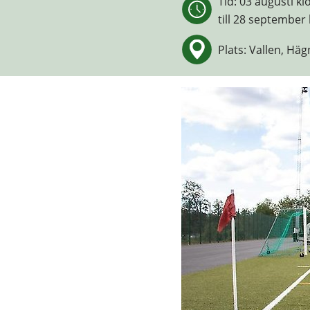
Tid: 
03 augusti kl
till 
28 september 
Plats: Vallen, Hä