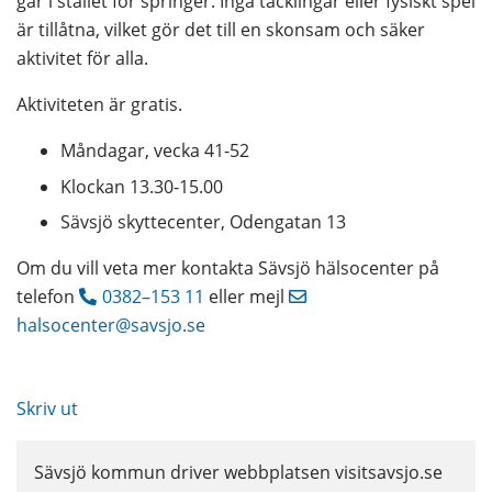
går i stället för springer. Inga tacklingar eller fysiskt spel 
är tillåtna, vilket gör det till en skonsam och säker 
aktivitet för alla.
Aktiviteten är gratis.
Måndagar, vecka 41-52
Klockan 13.30-15.00
Sävsjö skyttecenter, Odengatan 13
Om du vill veta mer kontakta Sävsjö hälsocenter på 
telefon 
0382–153 11
 eller mejl 
halsocenter@savsjo.se
Skriv ut
Sävsjö kommun driver webbplatsen visitsavsjo.se 