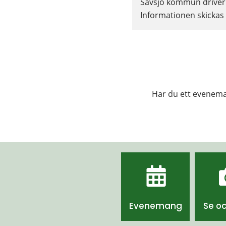
Sävsjö kommun driver w
Informationen skickas i
Har du ett eveneman
Evenemang
Se o