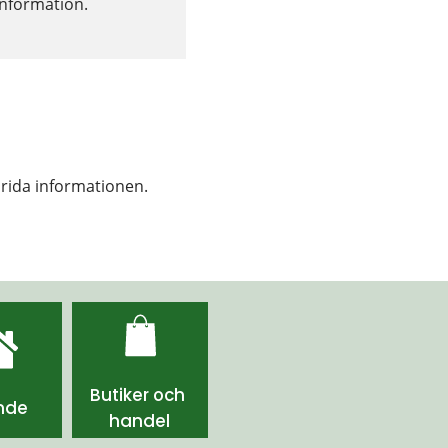
nformation. 
prida informationen.
Butiker och 
nde
handel