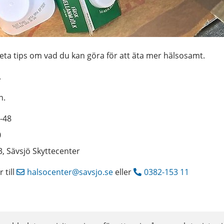
eta tips om vad du kan göra för att äta mer hälsosamt.
.
n.
-48
0
, Sävsjö Skyttecenter
till 
halsocenter@savsjo.se
 eller 
0382-153 11