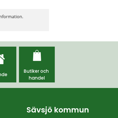
nformation. 
Butiker och 
nde
handel
Sävsjö kommun