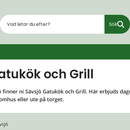
Sök
atukök och Grill
jö finner ni Sävsjö Gatukök och Grill. Här erbjuds da
omhus eller ute på torget.
vsjö