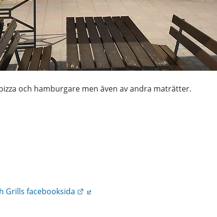
pizza och hamburgare men även av andra maträtter.
Länk till annan webbplats.
h Grills facebooksida