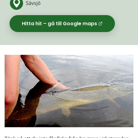
Sävsjö
Hitta hit – gå till Google maps
Länk til