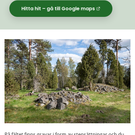
Hitta hit – gå till Google maps
Länk til
På fältet finns gravar i form av stensättningar och du 