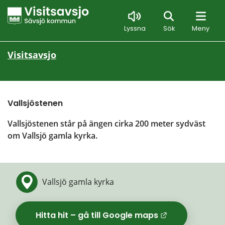
Sök
Lyssna
Sök
Meny
Visitsavsjo
Vallsjöstenen
Vallsjöstenen står på ängen cirka 200 meter sydväst 
om Vallsjö gamla kyrka.
Vallsjö gamla kyrka
Hitta hit – gå till Google maps
Länk til