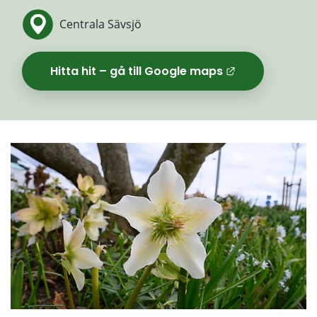
Centrala Sävsjö
Hitta hit – gå till Google maps
Länk til