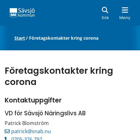
Sök
Sök
Meny
Start
/
Företagskontakter kring corona
Företagskontakter kring 
corona
Kontaktuppgifter
VD för Sävsjö Näringslivs AB
Patrick Blomström
patrick@snab.nu
0705-376 797