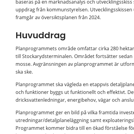
baseras på en marknadsanalys och utvecklingsskiss 
uppdrag från kommunstyrelsen. Utvecklingsskissen u
framgår av översiktsplanen från 2024.
Huvuddrag
Planprogrammets område omfattar cirka 280 hektar oc
till Stockarydsterminalen. Området fortsätter seda
mosse. Avgränsningen av planprogrammet är utformad 
ska ske.
Planprogrammet ska vägleda en etappvis detaljplanel
och funktioner byggs ut funktionellt och effektivt. De
dricksvattenledningar, energibehov, vägar och anslu
Planprogrammet ger en bild på vilka framtida invest
utredningar/detaljplaneläggning samt exploateringsko
Programmet kommer bidra till en ökad förståelse för n