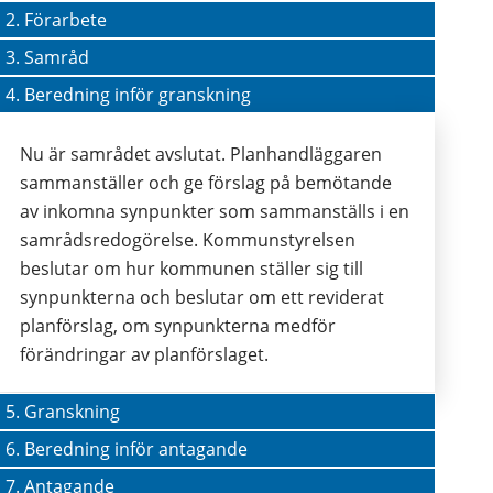
2. Förarbete
3. Samråd
4. Beredning inför granskning
Nu är samrådet avslutat. Planhandläggaren 
sammanställer och ge förslag på bemötande 
av inkomna synpunkter som sammanställs i en 
samrådsredogörelse. Kommunstyrelsen 
beslutar om hur kommunen ställer sig till 
synpunkterna och beslutar om ett reviderat 
planförslag, om synpunkterna medför 
förändringar av planförslaget.
5. Granskning
6. Beredning inför antagande
7. Antagande