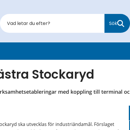
Sök
ästra Stockaryd
erksamhetsetableringar med koppling till terminal 
ckaryd ska utvecklas för industriändamål. Förslaget 