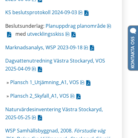
pdf, 120.2 kB, öppnas i n
KS beslutsprotokoll 2024-09-03
pdf, 2.4 MB,
Beslutsunderlag: 
Planuppdrag planområde
pdf, 2.5 MB, öppnas i nytt fön
 med 
utvecklingsskiss
KONTAKTA OSS
pdf, 748.2 kB, öppnas 
Marknadsanalys, WSP 2023-09-18
Dagvattenutredning Västra Stockaryd, VOS 
pdf, 6.3 MB, öppnas i nytt fönster.
2025-04-09
pdf, 2 MB, öppnas i nytt
 » 
Plansch 1_Utjämning_A1, VOS
pdf, 2.1 MB, öppnas i nytt f
 » 
Plansch 2_Skyfall_A1, VOS
Naturvärdesinventering Västra Stockaryd, 
pdf, 4.9 MB, öppnas i nytt fönster.
2025-05-25
WSP Samhällsbyggnad, 2008. 
Förstudie väg 