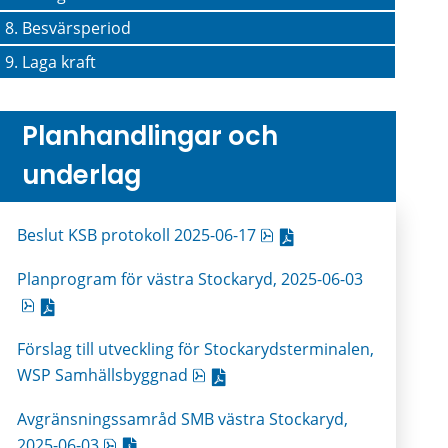
8. Besvärsperiod
9. Laga kraft
Planhandlingar och 
underlag
pdf, 101 kB, öppnas i ny
Beslut KSB protokoll 2025-06-17
Planprogram för västra Stockaryd, 2025-06-03
pdf, 7.6 MB, öppnas i nytt fönster.
Förslag till utveckling för Stockarydsterminalen, 
pdf, 2 MB, öppnas i nytt fönster.
WSP Samhällsbyggnad
Avgränsningssamråd SMB västra Stockaryd, 
pdf, 124.9 kB, öppnas i nytt fönster.
2025-06-03