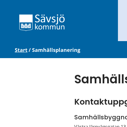
Start
/
Samhällsplanering
Samhäll
Kontaktuppg
Samhällsbyggn
Västra Järnvägsgatan 13