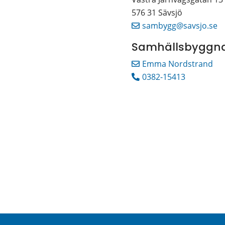
576 31 Sävsjö
sambygg@savsjo.se
Samhällsbyggn
Emma Nordstrand
0382-15413