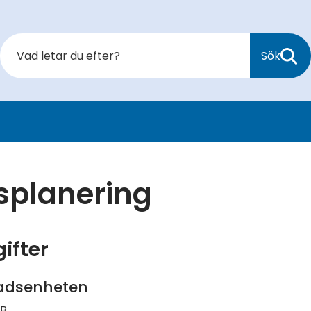
Sök
splanering
ifter
adsenheten
 B