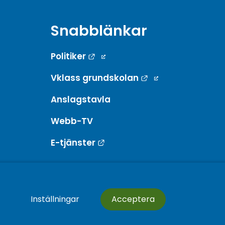
Snabblänkar
Länk till annan webbplats.
Politiker
Länk till annan w
Vklass grundskolan
Anslagstavla
Webb-TV
Länk till annan webbplats.
E-tjänster
Inställningar
Acceptera