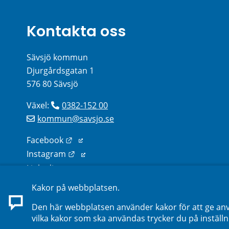
Kontakta oss
Sävsjö kommun
Djurgårdsgatan 1
576 80 Sävsjö
Växel: 
0382-152 00
kommun@savsjo.se
Länk till annan webbplats.
Facebook
Länk till annan webbplats.
Instagram
Länk till annan webbplats.
Linkedin
Kakor på webbplatsen.
Sök kontakter på webbplatsen
Den här webbplatsen använder kakor för att ge anv
vilka kakor som ska användas trycker du på inställn