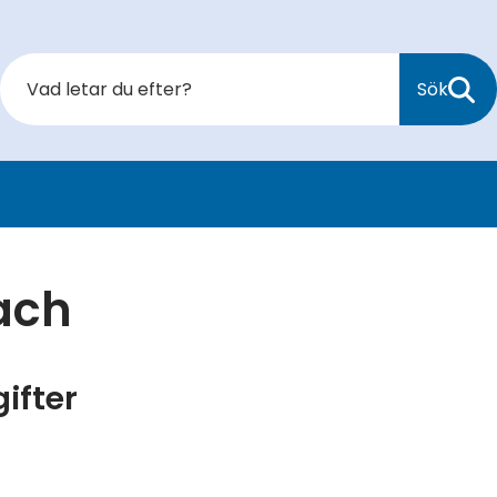
Sök
ach
ifter