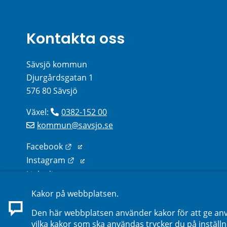
Kontakta oss
Sävsjö kommun
Djurgårdsgatan 1
576 80 Sävsjö
Växel: 
0382-152 00
kommun@savsjo.se
Länk till annan webbplats.
Facebook
Länk till annan webbplats.
Instagram
Länk till annan webbplats.
Linkedin
Kakor på webbplatsen.
Sök kontakter på webbplatsen
Den här webbplatsen använder kakor för att ge anv
vilka kakor som ska användas trycker du på inställn