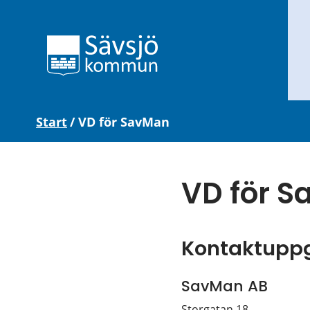
Start
/
VD för SavMan
VD för 
Kontaktuppg
SavMan AB
Storgatan 18