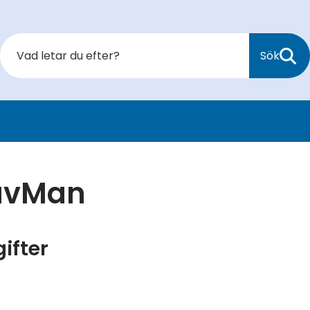
Sök
SavMan
ifter