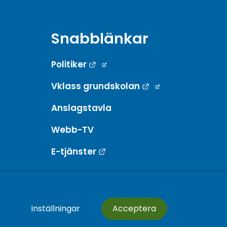
Snabblänkar
Länk till annan webbplats.
Politiker
Länk till annan w
Vklass grundskolan
Anslagstavla
Webb-TV
Länk till annan webbplats.
E-tjänster
Inställningar
Acceptera