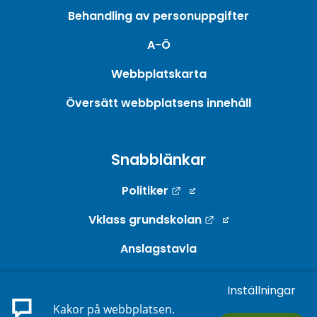
Behandling av personuppgifter
A-Ö
Webbplatskarta
Översätt webbplatsens innehåll
Snabblänkar
Länk till annan webbpla
Politiker
Länk till annan w
Vklass grundskolan
Anslagstavla
Webb-TV
Inställningar
Länk till annan webbp
E-tjänster
Kakor på webbplatsen.