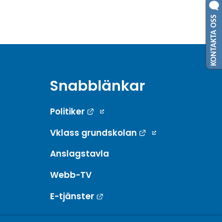
KONTAKTA OSS
Snabblänkar
Länk till annan webbplats.
Politiker
Länk till annan w
Vklass grundskolan
Anslagstavla
Webb-TV
Länk till annan webbplats.
E-tjänster