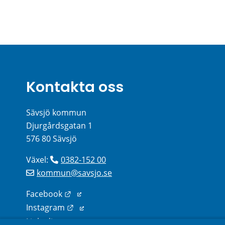
Kontakta oss
Sävsjö kommun
Djurgårdsgatan 1
576 80 Sävsjö
Växel: 
0382-152 00
kommun@savsjo.se
Länk till annan webbplats.
Facebook
Länk till annan webbplats.
Instagram
Länk till annan webbplats.
Linkedin