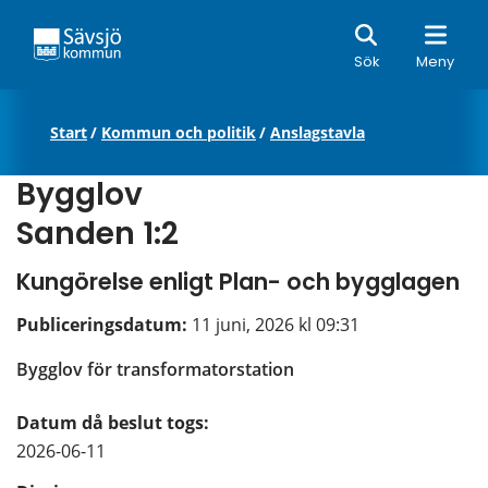
Sök
Sök
Meny
Start
/
Kommun och politik
/
Anslagstavla
Bygglov
Sanden 1:2
Kungörelse enligt Plan- och bygglagen
Publiceringsdatum: 
11 juni, 2026 kl 09:31
Bygglov för transformatorstation
Datum då beslut togs:
2026-06-11