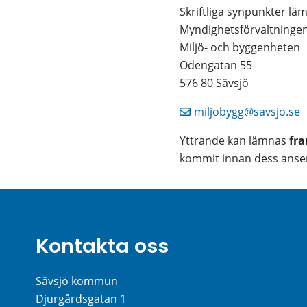
Skriftliga synpunkter lämn
Myndighetsförvaltninge
Miljö- och byggenheten
Odengatan 55
576 80 Sävsjö
miljobygg@savsjo.se
Yttrande kan lämnas 
fra
kommit innan dess anser 
Kontakta oss
Sävsjö kommun
Djurgårdsgatan 1