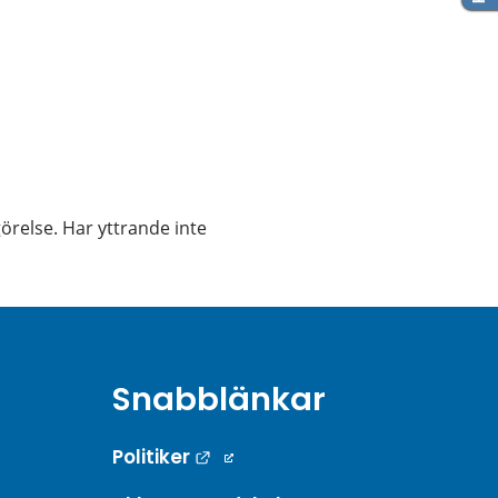
örelse. Har yttrande inte 
Snabblänkar
Länk till annan webbplats.
Politiker