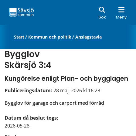
Sök
Sök
Meny
Start
/
Kommun och politik
/
Anslagstavla
Bygglov
Skärsjö 3:4
Kungörelse enligt Plan- och bygglagen
Publiceringsdatum: 
28 maj, 2026 kl 16:28
Bygglov för garage och carport med förråd
Datum då beslut togs:
2026-05-28