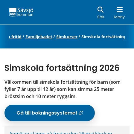
Sök
Sök
Meny
r och fritid
/
Familjebadet
/
Simkurser
/
Simskola fortsättning
Simskola fortsättning 2026
Välkommen till simskola fortsättning för barn (som 
fyller 7 år upp til 12 år) som kan simma 25 meter 
bröstsim och 10 meter ryggsim.
Gå till bokningssystemet
Länk till annan
Anmälan släpps på fredag den 29 maj klockan 